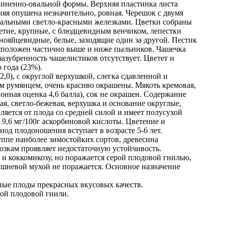
линенно-овальной формы. Верхняя пластинка листа
няя опушена незначительно, ровная. Черешок с двумя
альными светло-красными железками. Цветки собраны
ветие, крупные, с блюдцевидным венчиком, лепестки
ояйцевидные, белые, заходящие один за другой. Пестик
сположен частично выше и ниже пыльников. Чашечка
 зазубренность чашелистиков отсутствует. Цветет и
 года (23%).
 2,0), с округлой верхушкой, слегка сдавленной и
м румянцем, очень красиво окрашены. Мякоть кремовая,
онная оценка 4,6 балла), сок не окрашен. Содержание
ая, светло-бежевая, верхушка и основание округлые,
ляется от плода со средней силой и имеет полусухой
 9,6 мг/100г аскорбиновой кислоты. Цветение и
иод плодоношения вступает в возрасте 5-6 лет.
уппе наиболее зимостойких сортов, древесина
розкам проявляет недостаточную устойчивость.
 и коккомикозу, но поражается серой плодовой гнилью,
ишневой мухой не поражается. Основное назначение
пные плоды прекрасных вкусовых качеств.
рой плодовой гнили.