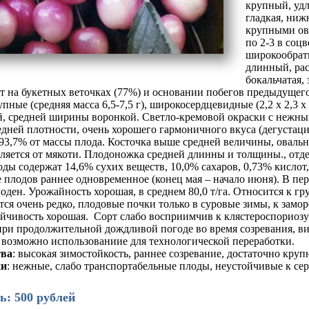
крупный, уд
гладкая, ниж
крупными ов
по 2-3 в соц
широкообратн
длинный, ра
бокальчатая,
т на букетных веточках (77%) и основании побегов предыдущего
пные (средняя масса 6,5-7,5 г), широкосердцевидные (2,2 х 2,3 х
й, средней ширины воронкой. Светло-кремовой окраски с нежны
едней плотности, очень хорошего гармоничного вкуса (дегустаци
93,7% от массы плода. Косточка выше средней величины, овальн
ляется от мякоти. Плодоножка средней длинны и толщины., отде
ды содержат 14,6% сухих веществ, 10,0% сахаров, 0,73% кислот,
 плодов раннее одновременное (конец мая – начало июня). В пер
ден. Урожайность хорошая, в среднем 80,0 т/га. Относится к гр
ся очень редко, плодовые почки только в суровые зимы, к замо
ойчивость хорошая. Сорт слабо восприимчив к клястероспориозу
при продолжительной дождливой погоде во время созревания, в
, возможно использованиие для технологической переработки.
тва
: высокая зимостойкость, раннее созревание, достаточно кру
ки
: нежные, слабо транспортабельные плоды, неустойчивые к се
ь: 500 рублей