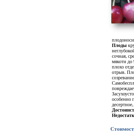
плодоноси
Плоды
кру
неглубоко
сочная, ср
мякоти до 
плохо отде
отрыв. Пло
созревание
Самобеспло
повреждает
Засухоуст
особенно 
десертное
Достоинс
Недостат
Стоимост