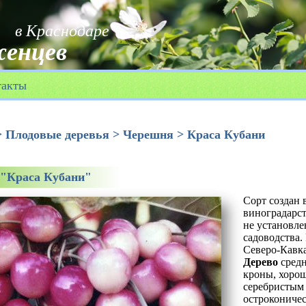
в Краснодаре
енцев
такты
>
Плодовые деревья
>
Черешня
> Краса Кубани
"Краса Кубани"
Сорт создан 
виноградарст
не установле
садоводства.
Северо-Кавка
Дерево
средн
кроны, хорош
серебристым 
остроконичес