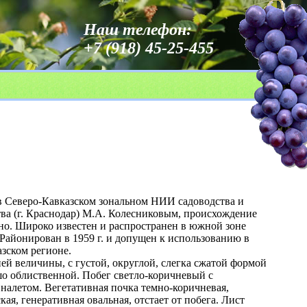
Наш телефон:
+7 (918) 45-25-455
в Северо-Кавказском зональном НИИ садоводства и
ва (г. Краснодар) М.А. Колесниковым, происхождение
но. Широко известен и распространен в южной зоне
 Районирован в 1959 г. и допущен к использованию в
зском регионе.
ей величины, с густой, округлой, слегка сжатой формой
о облиственной. Побег светло-коричневый с
налетом. Вегетативная почка темно-коричневая,
кая, генеративная овальная, отстает от побега. Лист