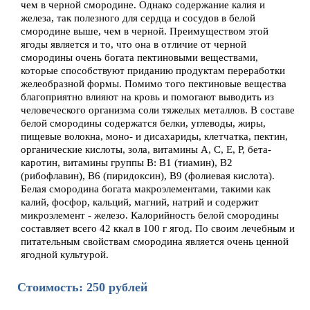
чем в черной смородине. Однако содержание калия и
железа, так полезного для сердца и сосудов в белой
смородине выше, чем в черной. Преимуществом этой
ягоды является и то, что она в отличие от черной
смородины очень богата пектиновыми веществами,
которые способствуют приданию продуктам переработки
желеобразной формы. Помимо того пектиновые вещества
благоприятно влияют на кровь и помогают выводить из
человеческого организма соли тяжелых металлов. В составе
белой смородины содержатся белки, углеводы, жиры,
пищевые волокна, моно- и дисахариды, клетчатка, пектин,
органические кислоты, зола, витамины A, C, E, P, бета-
каротин, витамины группы В: B1 (тиамин), B2
(рибофлавин), B6 (пиридоксин), B9 (фолиевая кислота).
Белая смородина богата макроэлементами, такими как
калий, фосфор, кальций, магний, натрий и содержит
микроэлемент - железо. Калорийность белой смородины
составляет всего 42 ккал в 100 г ягод. По своим лечебным и
питательным свойствам смородина является очень ценной
ягодной культурой.
Стоимость: 250 рублей